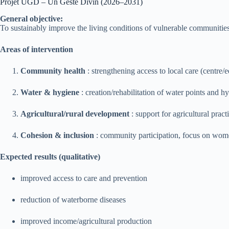
Projet UGD – Un Geste Divin (2026–2031)
General objective:
To sustainably improve the living conditions of vulnerable communities i
Areas of intervention
Community health
: strengthening access to local care (centre/e
Water & hygiene
: creation/rehabilitation of water points and 
Agricultural/rural development
: support for agricultural practi
Cohesion & inclusion
: community participation, focus on wome
Expected results (qualitative)
improved access to care and prevention
reduction of waterborne diseases
improved income/agricultural production