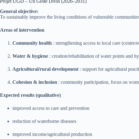
Projet UGD – Un Geste Divin (2026–2031)
General objective:
To sustainably improve the living conditions of vulnerable communities i
Areas of intervention
Community health
: strengthening access to local care (centre/e
Water & hygiene
: creation/rehabilitation of water points and 
Agricultural/rural development
: support for agricultural practi
Cohesion & inclusion
: community participation, focus on wome
Expected results (qualitative)
improved access to care and prevention
reduction of waterborne diseases
improved income/agricultural production