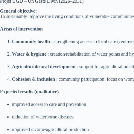
Projet UGD – Un Geste Divin (2026–2031)
General objective:
To sustainably improve the living conditions of vulnerable communities i
Areas of intervention
Community health
: strengthening access to local care (centre/e
Water & hygiene
: creation/rehabilitation of water points and 
Agricultural/rural development
: support for agricultural practi
Cohesion & inclusion
: community participation, focus on wome
Expected results (qualitative)
improved access to care and prevention
reduction of waterborne diseases
improved income/agricultural production