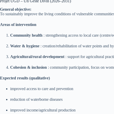
Projet UGD – Un Geste Divin (2026–2031)
General objective:
To sustainably improve the living conditions of vulnerable communities i
Areas of intervention
Community health
: strengthening access to local care (centre/e
Water & hygiene
: creation/rehabilitation of water points and 
Agricultural/rural development
: support for agricultural practi
Cohesion & inclusion
: community participation, focus on wome
Expected results (qualitative)
improved access to care and prevention
reduction of waterborne diseases
improved income/agricultural production