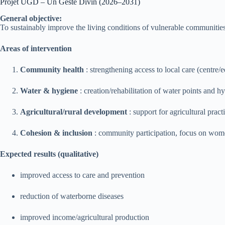
Projet UGD – Un Geste Divin (2026–2031)
General objective:
To sustainably improve the living conditions of vulnerable communities i
Areas of intervention
Community health
: strengthening access to local care (centre/e
Water & hygiene
: creation/rehabilitation of water points and 
Agricultural/rural development
: support for agricultural practi
Cohesion & inclusion
: community participation, focus on wome
Expected results (qualitative)
improved access to care and prevention
reduction of waterborne diseases
improved income/agricultural production