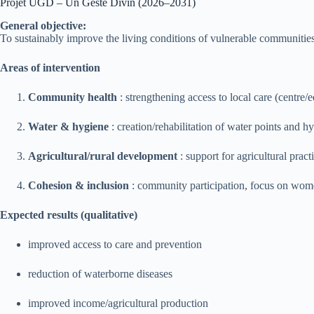
Projet UGD – Un Geste Divin (2026–2031)
General objective:
To sustainably improve the living conditions of vulnerable communities i
Areas of intervention
Community health
: strengthening access to local care (centre/e
Water & hygiene
: creation/rehabilitation of water points and 
Agricultural/rural development
: support for agricultural practi
Cohesion & inclusion
: community participation, focus on wome
Expected results (qualitative)
improved access to care and prevention
reduction of waterborne diseases
improved income/agricultural production